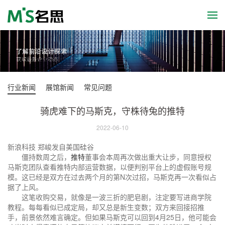
行业新闻
展馆新闻
常见问题
骑虎难下的马斯克，守株待兔的推特
2022-06-10
新浪科技 郑峻发自美国硅谷
僵持数周之后，
推特
董事会本周再次做出重大让步，同意授权
马斯克团队查看推特内部运营数据，以便判别平台上的虚假账号规
模。这已经是双方在过去两个月的第N次过招，马斯克再一次看似占
据了上风。
这笔收购交易，就像是一波三折的肥皂剧，注定要写进商学院
教程。每每看似已成定局，却又总是新生变数；双方来回接招推
手，前景依然难言确定。但如果马斯克可以回到4月25日，他可能会