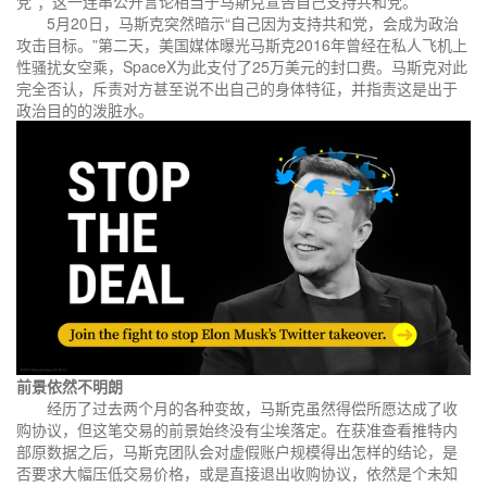
党”；这一连串公开言论相当于马斯克宣告自己支持共和党。
5月20日，马斯克突然暗示“自己因为支持共和党，会成为政治
攻击目标。”第二天，美国媒体曝光马斯克2016年曾经在私人飞机上
性骚扰女空乘，SpaceX为此支付了25万美元的封口费。马斯克对此
完全否认，斥责对方甚至说不出自己的身体特征，并指责这是出于
政治目的的泼脏水。
前景依然不明朗
经历了过去两个月的各种变故，马斯克虽然得偿所愿达成了收
购协议，但这笔交易的前景始终没有尘埃落定。在获准查看推特内
部原数据之后，马斯克团队会对虚假账户规模得出怎样的结论，是
否要求大幅压低交易价格，或是直接退出收购协议，依然是个未知