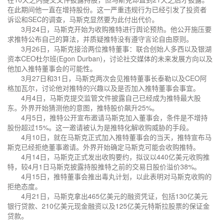
在此期间他一直在增持股份。这一严重违规行为已经引发了投资者
诉讼和SEC的调查，马斯克显然要为此付出代价。
3月24日，马斯克开始为收购推特进行舆论预热。他公开施压要
求推特公布自己的算法，并质疑推特没有遵守言论自由原则。
3月26日，马斯克接洽两位推特董事：联合创始人多西以及银湖
资本CEO杜尔班(Egon Durban)，讨论社交媒体的未来发展方向以及
他加入推特董事会的可能性。
3月27日和31日，马斯克两次会见推特董事长泰勒以及CEO阿
格加瓦尔，讨论他对推特的兴趣以及是否加入推特董事会事宜。
4月4日，马斯克提交监管文件披露自己已经成为推特最大股
东。外界开始猜测他的意图，推特股价飙升25%。
4月5日，推特公开宣布邀请马斯克加入董事会，条件是不增持
股份超过15%。这一邀请被认为是推特化解收购威胁的手段。
4月10日，就在马斯克正式加入推特董事会的当天，推特宣布马
斯克已经拒绝董事邀请。外界开始确定马斯克可能会收购推特。
4月14日，马斯克正式发出收购要约，拟议以440亿美元收购推
特，较4月1日马斯克披露持股推特之前的交易日股价溢价38%。
4月15日，推特董事会推出毒丸计划，以此表明对马斯克收购的
拒绝态度。
4月21日，马斯克拿出465亿美元的融资凭证，包括130亿美元
银行贷款、210亿美元现金融资以及125亿美元特斯拉股票的保证金
贷款。