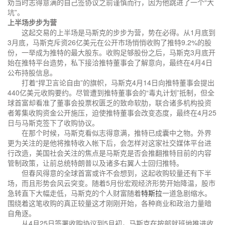
劝当时志得意满的自己签协议之前谨慎而行，因为他跳进了一个“大
坑”。
上半场步步为营
这起交易的上半场是马斯克的步步为营，势在必得。从1月底到
3月底，马斯克斥资26亿美元在公开市场悄悄收购了推特9.2%的股
份，一举成为推特的最大股东。收购足够股份之后，马斯克3月底开
始在推特平台造势，私下接洽推特董事会了解意向，最终在4月4日
公布持股信息。
打着“捍卫言论自由”的旗帜，马斯克4月14日向推特董事会提出
440亿美元收购要约。尽管遭到推特董事会的“毒丸计划”抵制，但全
球首富却看准了董事会投票权匮乏的致命软肋，联合诸多机构投资
者筹集收购资金公开施压，迫使推特董事会改变态度，最终在4月25
日与马斯克签下了收购协议。
在那个时候，马斯克看似志得意满，推特已成囊中之物。外界
更为关注的是他将推特收入帐下后，会怎样对这家社交媒体平台进
行改造，美国社会关注的焦点是马斯克是否会推翻推特目前的内容
管制政策，让前总统特朗普以及诸多右翼人士回归推特。
但春风得意的全球首富或许不会想到，这起收购较量还有下半
场，而且形势会风云突变。随着5月份宏观经济形势开始降温，股市
急转直下大幅走低，马斯克的个人财富随着
特斯拉
一道急剧缩水。
围绕着这笔收购的真正较量这才刚刚开始，各种商业和政治力量暗
自角逐。
从4月25日签署收购协议到5月初，马斯克在按部就班地推进收