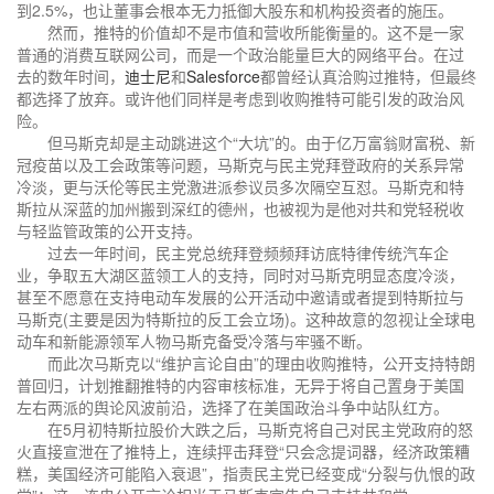
到2.5%，也让董事会根本无力抵御大股东和机构投资者的施压。
然而，推特的价值却不是市值和营收所能衡量的。这不是一家
普通的消费互联网公司，而是一个政治能量巨大的网络平台。在过
去的数年时间，
迪士尼
和
Salesforce
都曾经认真洽购过推特，但最终
都选择了放弃。或许他们同样是考虑到收购推特可能引发的政治风
险。
但马斯克却是主动跳进这个“大坑”的。由于亿万富翁财富税、新
冠疫苗以及工会政策等问题，马斯克与民主党拜登政府的关系异常
冷淡，更与沃伦等民主党激进派参议员多次隔空互怼。马斯克和特
斯拉从深蓝的加州搬到深红的德州，也被视为是他对共和党轻税收
与轻监管政策的公开支持。
过去一年时间，民主党总统拜登频频拜访底特律传统汽车企
业，争取五大湖区蓝领工人的支持，同时对马斯克明显态度冷淡，
甚至不愿意在支持电动车发展的公开活动中邀请或者提到特斯拉与
马斯克(主要是因为特斯拉的反工会立场)。这种故意的忽视让全球电
动车和新能源领军人物马斯克备受冷落与牢骚不断。
而此次马斯克以“维护言论自由”的理由收购推特，公开支持特朗
普回归，计划推翻推特的内容审核标准，无异于将自己置身于美国
左右两派的舆论风波前沿，选择了在美国政治斗争中站队红方。
在5月初特斯拉股价大跌之后，马斯克将自己对民主党政府的怒
火直接宣泄在了推特上，连续抨击拜登“只会念提词器，经济政策糟
糕，美国经济可能陷入衰退”，指责民主党已经变成“分裂与仇恨的政