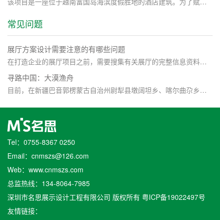
该项目是一座位于越南富国岛海滨度假胜地的酒店建筑。为了赋予建筑以一种既现代、又传统的新视野，设计者选择以灯笼为主要概念。在夜间，温德姆会所这一“灯笼”将营造出温柔、细腻的光感，并成为度假村入口处的一大亮点。此外，项目主要选用的材料为红砖，以此表达了当地石匠工艺的细致和精确之美。
常见问题
展厅方案设计需要注意的有哪些问题
在打造企业的展厅项目之前，需要搜集有关展厅的完整信息资料的，要详细了解一下需要展示的内容是什么。然后对展厅的整体的设计要有一个定位，也就是要明确主题，所有展厅的设计一定都是围着主题去设计的。前期规划好了，做设计的时候就不会忘记，就不会显得很乱。
寻路中国：大漠渔舟
目前，在新疆巴音郭楞蒙古自治州尉犁县墩阔坦乡、喀尔曲尕乡等地，还有许多罗布人的后裔。他们逐步学会了农耕、养殖、缝纫、烹饪、加工、维修、电子商务技术等。
Tel：0755-8367 0250
Email：cnmszs@126.com
Web：www.cnmszs.com
总监热线：134-8064-7985
深圳市名思展示设计工程有限公司 版权所有
粤ICP备19022497号
友情链接：