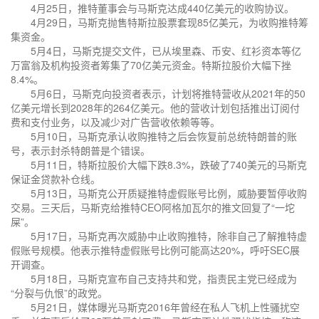
4月25日，推特董事会与马斯克达成440亿美元的收购协议。
4月29日，马斯克抛售特斯拉股票套现85亿美元，为收购推特筹
集资金。
5月4日，马斯克提交文件，已从埃里森、币安、红衫资本等亿
万富翁及机构投资者筹集了70亿美元资金。特斯拉股价大幅下挫
8.4%。
5月6日，马斯克向投资者表示，计划将推特营收从2021年的50
亿美元增长到2028年的264亿美元。他的营收计划包括推出订阅付
费和支付业务，以及减少对广告营收依赖等等。
5月10日，马斯克承认收购推特之后会恢复前总统特朗普的账
号，表示封杀特朗普是个错误。
5月11日，特斯拉股价大幅下跌8.3%，跌破了740美元的马斯克
保证金贷款补仓线。
5月13日，马斯克公开质疑推特虚假账号比例，威胁要暂停收购
交易。三天后，马斯克给推特CEO阿格加瓦尔的推文回复了“一坨
屎”。
5月17日，马斯克再次威胁中止收购推特，除非自己了解推特虚
假账号规模。他表示推特虚假账号比例可能高达20%，呼吁SEC展
开调查。
5月18日，马斯克宣布自己支持共和党，指责民主党已经成为
“分裂与仇恨”的政党。
5月21日，媒体曝光马斯克2016年曾经在私人飞机上性骚扰空