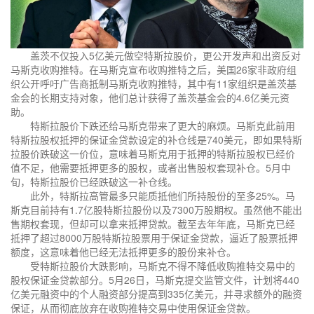
盖茨不仅投入5亿美元做空特斯拉股价，更公开发声和出资反对
马斯克收购推特。在马斯克宣布收购推特之后，美国26家非政府组
织公开呼吁广告商抵制马斯克收购推特，其中有11家组织是盖茨基
金会的长期支持对象，他们总计获得了盖茨基金会的4.6亿美元资
助。
特斯拉股价下跌还给马斯克带来了更大的麻烦。马斯克此前用
特斯拉股权抵押的保证金贷款设定的补仓线是740美元，即如果特斯
拉股价跌破这一价位，意味着马斯克用于抵押的特斯拉股权已经价
值不足，他需要抵押更多的股权，或者出售股权套现补仓。5月中
旬，特斯拉股价已经跌破这一补仓线。
此外，特斯拉高管最多只能质抵他们所持股份的至多25%。马
斯克目前持有1.7亿股特斯拉股份以及7300万股期权。虽然他不能出
售期权套现，但却可以拿来抵押贷款。截至去年年底，马斯克已经
抵押了超过8000万股特斯拉股票用于保证金贷款，逼近了股票抵押
额度，这意味着他已经无法抵押更多的股份来补仓。
受特斯拉股价大跌影响，马斯克不得不降低收购推特交易中的
股权保证金贷款部分。5月26日，马斯克提交监管文件，计划将440
亿美元融资中的个人融资部分提高到335亿美元，并寻求额外的融资
保证，从而彻底放弃在收购推特交易中使用保证金贷款。