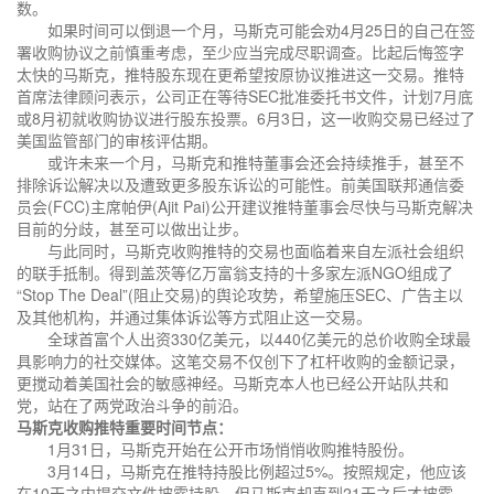
数。
如果时间可以倒退一个月，马斯克可能会劝4月25日的自己在签
署收购协议之前慎重考虑，至少应当完成尽职调查。比起后悔签字
太快的马斯克，推特股东现在更希望按原协议推进这一交易。推特
首席法律顾问表示，公司正在等待SEC批准委托书文件，计划7月底
或8月初就收购协议进行股东投票。6月3日，这一收购交易已经过了
美国监管部门的审核评估期。
或许未来一个月，马斯克和推特董事会还会持续推手，甚至不
排除诉讼解决以及遭致更多股东诉讼的可能性。前美国联邦通信委
员会(FCC)主席帕伊(Ajit Pai)公开建议推特董事会尽快与马斯克解决
目前的分歧，甚至可以做出让步。
与此同时，马斯克收购推特的交易也面临着来自左派社会组织
的联手抵制。得到盖茨等亿万富翁支持的十多家左派NGO组成了
“Stop The Deal”(阻止交易)的舆论攻势，希望施压SEC、广告主以
及其他机构，并通过集体诉讼等方式阻止这一交易。
全球首富个人出资330亿美元，以440亿美元的总价收购全球最
具影响力的社交媒体。这笔交易不仅创下了杠杆收购的金额记录，
更搅动着美国社会的敏感神经。马斯克本人也已经公开站队共和
党，站在了两党政治斗争的前沿。
马斯克收购推特重要时间节点：
1月31日，马斯克开始在公开市场悄悄收购推特股份。
3月14日，马斯克在推特持股比例超过5%。按照规定，他应该
在10天之内提交文件披露持股，但马斯克却直到21天之后才披露。