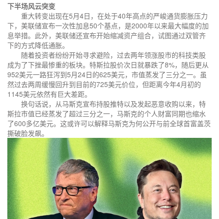
下半场风云突变
重大转变出现在5月4日，在处于40年高点的严峻通货膨胀压力
下，美联储宣布一次性加息50个基点，是2000年以来最大幅度的加
息举措。此外，美联储还宣布开始缩减资产组合，试图通过双管齐
下的方式降低通胀。
随着投资者纷纷开始寻求避险，过去两年领涨股市的科技类股
成为了下挫最惨重的板块。特斯拉股价次日就暴跌了8%，随后更从
952美元一路狂泻到5月24日的625美元，市值蒸发了三分之一。虽
然过去两周缓慢回升到目前的725美元价位，但距离今年4月初的
1145美元依然有巨大差距。
换句话说，从马斯克宣布持股推特以及发起恶意收购以来，特
斯拉市值已经蒸发了超过三分之一，马斯克的个人财富同期也缩水
了600多亿美元。这或许可以解释马斯克为何公开与前全球首富盖茨
撕破脸发飙。