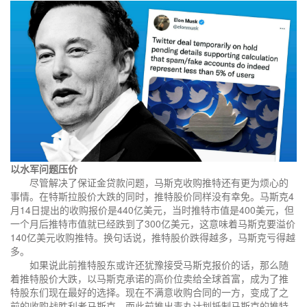
以水军问题压价
尽管解决了保证金贷款问题，马斯克收购推特还有更为烦心的
事情。在特斯拉股价大跌的同时，推特股价同样没有幸免。马斯克4
月14日提出的收购报价是440亿美元，当时推特市值是400美元，但
一个月后推特市值就已经跌到了300亿美元，这意味着马斯克要溢价
140亿美元收购推特。换句话说，推特股价跌得越多，马斯克亏得越
多。
如果说此前推特股东或许还犹豫接受马斯克报价的话，那么随
着推特股价大跌，以马斯克承诺的高价位卖给全球首富，成为了推
特股东们现在最好的选择。现在不满意收购合同的一方，变成了之
前的收购战胜利者马斯克。而此前推出毒丸计划抵制马斯克的推特