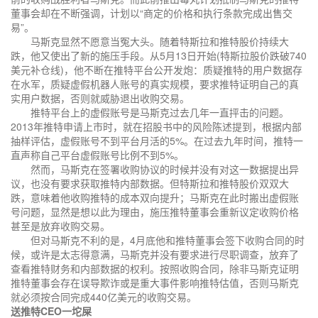
董事会却在不断强调，计划以“商定的价格和执行条款完成出售交
易”。
马斯克显然不愿意当冤大头。随着特斯拉和推特股价持续大
跌，他又使出了新的施压手段。从5月13日开始(特斯拉股价跌破740
美元补仓线)，他不断在推特平台公开发炮：质疑推特的用户数据存
在水军，质疑虚假机器人账号的真实规模，要求推特证明自己的真
实用户数据，否则就威胁退出收购交易。
推特平台上的虚假账号是马斯克过去几年一直抨击的问题。
2013年推特申请上市时，就在招股书中的风险陈述提到，根据内部
抽样评估，虚假账号不到平台月活的5%。在过去九年时间，推特一
直声称自己平台虚假账号比例不到5%。
然而，马斯克在签署收购协议的时候并没有对这一数据提出异
议，也没有要求获取推特内部数据。但特斯拉和推特股价双双大
跌，意味着他收购推特的成本双向提升；马斯克在此时搬出虚假账
号问题，显然是想以此为理由，施压推特董事会重新议定收购价格
甚至是放弃收购交易。
但对马斯克不利的是，4月底他和推特董事会签下收购合同的时
候，或许是太志得意满，马斯克并没有要求进行尽职调查，放弃了
查看推特财务和内部数据的权利。按照收购合同，除非马斯克证明
推特董事会存在误导欺诈或是重大事件影响推特估值，否则马斯克
就必须按合同完成440亿美元的收购交易。
送推特CEO一坨屎