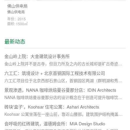
佛山供电局
佛山供电局
年份：2015
面积: 1500㎡
最新动态
金山岭上院：大舍建筑设计事务所
金山岭上院并不是古寺，但目力所及之内的古长城却是旷古奇迹。上院的出现为这一片山谷建立了新的时间点。一个轻盈、轻触地面的禅堂（阿兰若），纤细轻薄的结构拉开了新建物与古长城之间的时间距离，也再次因为人类的建造活动定位了这一片山谷的时间性。上院本身也试图从上层入口庭院至下部开敞禅堂通过氛围以及空间的开合建立一种内部的时间性。新的建造既要与古长城去时空对话，也要能契合这山谷的地形地貌和荒野气质。
六工汇：筑境设计 + 北京首钢国际工程技术有限公司
六工汇项目位于北京西部石景山区，首钢园区两湖（群明湖和秀池）片区中部，总建筑面积223753平方米。这里因服务2022年冬奥会而享誉海内外，谷爱凌和苏翊鸣就是在这里创造了历史，实现了中国在大跳台上的伟大突破。如今已步入后奥运时代，首钢的城市更新仍在继续，六工汇就是在这样的时空背景下诞生出来。今年6月18日，六工汇购物广场盛大开业。关联商办地块已经相继成功交付运营，标志着首钢的更新发展从“体育+”全面进入“城市+”的崭新阶段。
景观渗透，NANA 咖啡烘焙曼谷曼那分店：IDIN Architects
NANA 咖啡烘焙曼谷曼那分店的设计概念在于创造可提升咖啡饮用体验的空间，让咖啡成为人们的关注焦点。项目采用简化表达的建筑形式，通过将建筑空间与景观的和谐结合，营造出一种郁郁葱葱的环境氛围，继而将游客的注意力从熙熙攘攘的高速公路上引开并转移到咖啡上。
砖块'盒子'，Koohsar 住宅公寓：Ashari Architects
Koohsar 公寓坐落在一座山前，靠近山腰部。建筑围护结构掩盖了部分山景，为了在视觉上将建筑背后的山景与建筑立面融为一体，立面使用了砖材料与远处山脉的色调相得益彰。砖块图案模拟了从山底登顶的过程，吸引了游客对后方山景的兴趣，并呈现出无缝连接的前景建筑。
会呼吸的红砖建筑，温德姆会所：MIA Design Studio