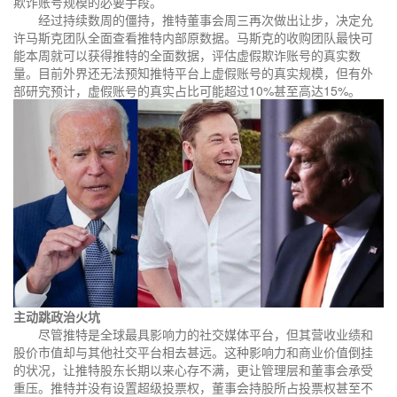
欺诈账号规模的必要手段。
经过持续数周的僵持，推特董事会周三再次做出让步，决定允
许马斯克团队全面查看推特内部原数据。马斯克的收购团队最快可
能本周就可以获得推特的全面数据，评估虚假欺诈账号的真实数
量。目前外界还无法预知推特平台上虚假账号的真实规模，但有外
部研究预计，虚假账号的真实占比可能超过10%甚至高达15%。
主动跳政治火坑
尽管推特是全球最具影响力的社交媒体平台，但其营收业绩和
股价市值却与其他社交平台相去甚远。这种影响力和商业价值倒挂
的状况，让推特股东长期以来心存不满，更让管理层和董事会承受
重压。推特并没有设置超级投票权，董事会持股所占投票权甚至不